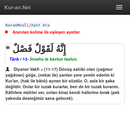
Kur-an.Net
Toggl
navig
KuranMeali
/
Ayet Ara
Aranılan kelime ile eşleşen ayetler
إِنَّهُ لَقَوْلٌ فَصْلٌ
Târık / 13-
İnnehu le kavlun faslun.
Diyanet Vakfi = (11-17) Dönüş sahibi olan (yağmur
yağdıran) göğe, (nebat ile) yarılan yere yemin ederim ki
Kur'an, (hak ile bâtılı) ayıran bir sözdür. O, asla bir şaka
değildir. Onlar bir tuzak kurarlar, ben de bir tuzak kurarım.
Kâfirlere mühlet ver, onları biraz kendi hallerine bırak (pek
yakında desteğimiz sana gelecek).