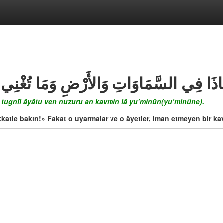
ذَا فِي السَّمَاوَاتِ وَالأَرْضِ وَمَا تُغْنِي الآ
mâ tugnîl âyâtu ven nuzuru an kavmin lâ yu’minûn(yu’minûne).
ikkatle bakın!» Fakat o uyarmalar ve o âyetler, iman etmeyen bir k