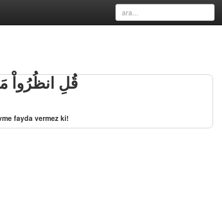
قُلِ انظُرُواْ مَا
avme fayda vermez ki!