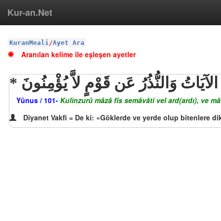
Kur-an.Net
KuranMeali
/
Ayet Ara
Aranılan kelime ile eşleşen ayetler
يَاتُ وَالنُّذُرُ عَن قَوْمٍ لاَّ يُؤْمِنُونَ
Yûnus / 101-
Kulinzurû mâzâ fîs semâvâti vel ard(ardı), ve 
Diyanet Vakfi = De ki: «Göklerde ve yerde olup bitenlere d