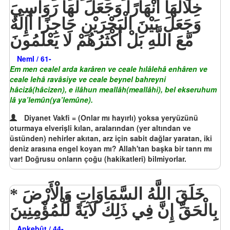
خِلَالَهَا أَنْهَارًا وَجَعَلَ لَهَا رَوَاسِيَ
وَجَعَلَ بَيْنَ الْبَحْرَيْنِ حَاجِزًا أَإِلَهٌ
مَّعَ اللَّهِ بَلْ أَكْثَرُهُمْ لَا يَعْلَمُونَ
Neml / 61-
Em men cealel arda karâren ve ceale hılâlehâ enhâren ve
ceale lehâ ravâsiye ve ceale beynel bahreyni
hâcizâ(hâcizen), e ilâhun meallâh(meallâhi), bel ekseruhum
lâ ya’lemûn(ya’lemûne).
Diyanet Vakfi = (Onlar mı hayırlı) yoksa yeryüzünü
oturmaya elverişli kılan, aralarından (yer altından ve
üstünden) nehirler akıtan, arz için sabit dağlar yaratan, iki
deniz arasına engel koyan mı? Allah'tan başka bir tanrı mı
var! Doğrusu onların çoğu (hakikatleri) bilmiyorlar.
خَلَقَ اللَّهُ السَّمَاوَاتِ وَالْأَرْضَ
بِالْحَقِّ إِنَّ فِي ذَلِكَ لَآيَةً لِّلْمُؤْمِنِينَ
Ankebût / 44-