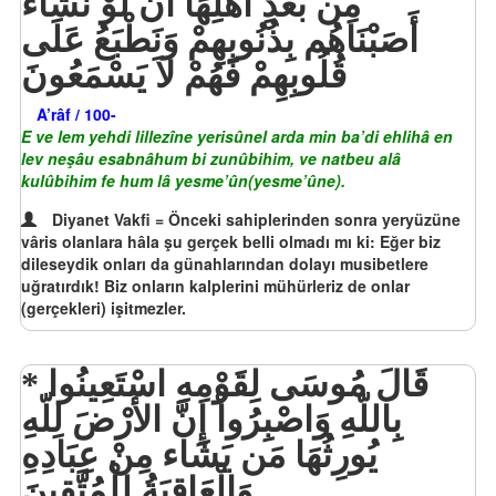
مِن بَعْدِ أَهْلِهَا أَن لَّوْ نَشَاء
أَصَبْنَاهُم بِذُنُوبِهِمْ وَنَطْبَعُ عَلَى
قُلُوبِهِمْ فَهُمْ لاَ يَسْمَعُونَ
A’râf / 100-
E ve lem yehdi lillezîne yerisûnel arda min ba’di ehlihâ en
lev neşâu esabnâhum bi zunûbihim, ve natbeu alâ
kulûbihim fe hum lâ yesme’ûn(yesme’ûne).
Diyanet Vakfi = Önceki sahiplerinden sonra yeryüzüne
vâris olanlara hâla şu gerçek belli olmadı mı ki: Eğer biz
dileseydik onları da günahlarından dolayı musibetlere
uğratırdık! Biz onların kalplerini mühürleriz de onlar
(gerçekleri) işitmezler.
قَالَ مُوسَى لِقَوْمِهِ اسْتَعِينُوا
بِاللّهِ وَاصْبِرُواْ إِنَّ الأَرْضَ لِلّهِ
يُورِثُهَا مَن يَشَاء مِنْ عِبَادِهِ
وَالْعَاقِبَةُ لِلْمُتَّقِينَ