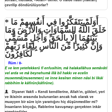
çevrilip döndürülüyorlar?
أَوَلَمْ يَتَفَكَّرُوا فِي أَنفُسِهِمْ مَا
خَلَقَ اللَّهُ السَّمَاوَاتِ وَالْأَرْضَ وَمَا
بَيْنَهُمَا إِلَّا بِالْحَقِّ وَأَجَلٍ مُّسَمًّى
وَإِنَّ كَثِيرًا مِّنَ النَّاسِ بِلِقَاء رَبِّهِمْ
لَكَافِرُونَ
Rûm / 8-
E ve lem yetefekkerû fî enfusihim, mâ halakallâhus semâvâti
vel arda ve mâ beynehumâ illâ bil hakkı ve ecelin
musemmâ(musemmen) ve inne kesîran minen nâsi bi likâi
rabbihim le kâfirûn(kâfirûne).
Diyanet Vakfi = Kendi kendilerine, Allah'ın, gökleri, yeri
ve ikisinin arasında bulunanları ancak hak olarak ve
muayyen bir süre için yarattığını hiç düşünmediler mi?
İnsanların birçoğu, Rablerine kavuşmayı gerçekten inkâr
etmektedirler.