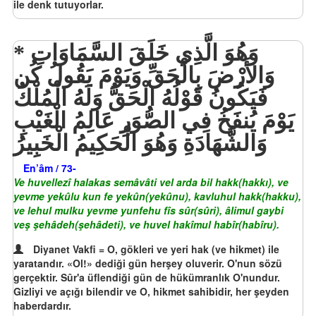
ile denk tutuyorlar.
وَهُوَ الَّذِي خَلَقَ السَّمَاوَاتِ
وَالأَرْضَ بِالْحَقِّ وَيَوْمَ يَقُولُ كُن
فَيَكُونُ قَوْلُهُ الْحَقُّ وَلَهُ الْمُلْكُ
يَوْمَ يُنفَخُ فِي الصُّوَرِ عَالِمُ الْغَيْبِ
وَالشَّهَادَةِ وَهُوَ الْحَكِيمُ الْخَبِيرُ
En’âm / 73-
Ve huvellezî halakas semâvâti vel arda bil hakk(hakkı), ve
yevme yekûlu kun fe yekûn(yekûnu), kavluhul hakk(hakku),
ve lehul mulku yevme yunfehu fîs sûr(sûri), âlimul gaybi
veş şehâdeh(şehâdeti), ve huvel hakîmul habîr(habîru).
Diyanet Vakfi = O, gökleri ve yeri hak (ve hikmet) ile
yaratandır. «Ol!» dediği gün herşey oluverir. O'nun sözü
gerçektir. Sûr'a üflendiği gün de hükümranlık O'nundur.
Gizliyi ve açığı bilendir ve O, hikmet sahibidir, her şeyden
haberdardır.