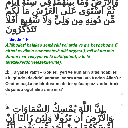
وَالْأَرْضَ وَمَا بَيْنَهُمَا فِي سِتَّةِ أَيَّامٍ
ثُمَّ اسْتَوَى عَلَى الْعَرْشِ مَا لَكُم
مِّن دُونِهِ مِن وَلِيٍّ وَلَا شَفِيعٍ أَفَلَا
تَتَذَكَّرُونَ
Secde / 4-
Allâhullezî halakas semâvâti vel arda ve mâ beynehumâ fî
sitteti eyyâmin summestevâ alâl arş(arşi), mâ lekum min
dûnihî min veliyyin ve lâ şefîi(şefîin), e fe lâ
tetezekkerûn(tetezekkerûne).
Diyanet Vakfi = Gökleri, yeri ve bunların arasındakileri
altı günde (devirde) yaratan, sonra arşa istivâ eden Allah'tır.
O'ndan başka ne bir dost ne de bir şefaatçınız vardır. Artık
düşünüp öğüt almaz mısınız?
إِنَّ اللَّهَ يُمْسِكُ السَّمَاوَاتِ
وَالْأَرْضَ أَن تَزُولَا وَلَئِن زَالَتَا إِنْ
أَمْسَكَهُمَا مِنْ أَحَدٍ مِّن بَعْدِهِ إِنَّهُ