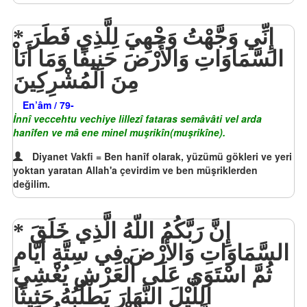
إِنِّي وَجَّهْتُ وَجْهِيَ لِلَّذِي فَطَرَ
السَّمَاوَاتِ وَالأَرْضَ حَنِيفًا وَمَا أَنَاْ
مِنَ الْمُشْرِكِينَ
En’âm / 79-
İnnî veccehtu vechiye lillezî fataras semâvâti vel arda
hanîfen ve mâ ene minel muşrikîn(muşrikîne).
Diyanet Vakfi = Ben hanîf olarak, yüzümü gökleri ve yeri
yoktan yaratan Allah'a çevirdim ve ben müşriklerden
değilim.
إِنَّ رَبَّكُمُ اللّهُ الَّذِي خَلَقَ
السَّمَاوَاتِ وَالأَرْضَ فِي سِتَّةِ أَيَّامٍ
ثُمَّ اسْتَوَى عَلَى الْعَرْشِ يُغْشِي
اللَّيْلَ النَّهَارَ يَطْلُبُهُ حَثِيثًا