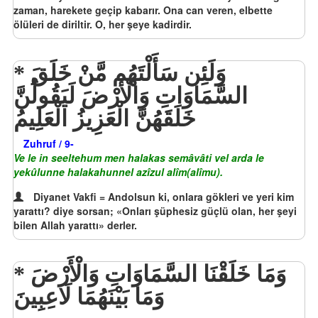
zaman, harekete geçip kabarır. Ona can veren, elbette
ölüleri de diriltir. O, her şeye kadirdir.
وَلَئِن سَأَلْتَهُم مَّنْ خَلَقَ
السَّمَاوَاتِ وَالْأَرْضَ لَيَقُولُنَّ
خَلَقَهُنَّ الْعَزِيزُ الْعَلِيمُ
Zuhruf / 9-
Ve le in seeltehum men halakas semâvâti vel arda le
yekûlunne halakahunnel azîzul alîm(alîmu).
Diyanet Vakfi = Andolsun ki, onlara gökleri ve yeri kim
yarattı? diye sorsan; «Onları şüphesiz güçlü olan, her şeyi
bilen Allah yarattı» derler.
وَمَا خَلَقْنَا السَّمَاوَاتِ وَالْأَرْضَ
وَمَا بَيْنَهُمَا لَاعِبِينَ