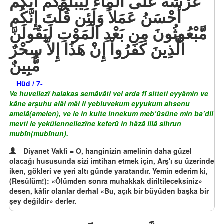
عَرْشُهُ عَلَى الْمَاء لِيَبْلُوَكُمْ أَيُّكُمْ
أَحْسَنُ عَمَلاً وَلَئِن قُلْتَ إِنَّكُم
مَّبْعُوثُونَ مِن بَعْدِ الْمَوْتِ لَيَقُولَنَّ
الَّذِينَ كَفَرُواْ إِنْ هَذَا إِلاَّ سِحْرٌ
مُّبِينٌ
Hûd / 7-
Ve huvellezî halakas semâvâti vel arda fî sitteti eyyâmin ve
kâne arşuhu alâl mâi li yebluvekum eyyukum ahsenu
amelâ(amelen), ve le in kulte innekum meb’ûsûne min ba’dil
mevti le yekûlennellezîne keferû in hâzâ illâ sihrun
mubîn(mubînun).
Diyanet Vakfi = O, hanginizin amelinin daha güzel
olacağı hususunda sizi imtihan etmek için, Arş'ı su üzerinde
iken, gökleri ve yeri altı günde yaratandır. Yemin ederim ki,
(Resûlüm!): «Ölümden sonra muhakkak diriltileceksiniz»
desen, kâfir olanlar derhal «Bu, açık bir büyüden başka bir
şey değildir» derler.