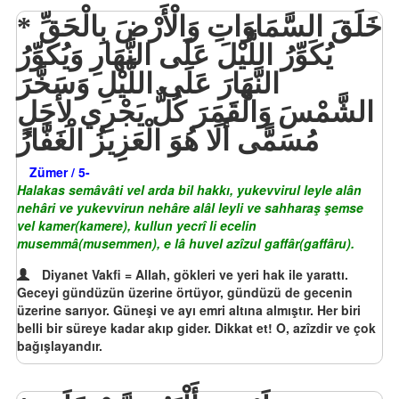
خَلَقَ السَّمَاوَاتِ وَالْأَرْضَ بِالْحَقِّ
يُكَوِّرُ اللَّيْلَ عَلَى النَّهَارِ وَيُكَوِّرُ
النَّهَارَ عَلَى اللَّيْلِ وَسَخَّرَ
الشَّمْسَ وَالْقَمَرَ كُلٌّ يَجْرِي لِأَجَلٍ
مُسَمًّى أَلَا هُوَ الْعَزِيزُ الْغَفَّارُ
Zümer / 5-
Halakas semâvâti vel arda bil hakkı, yukevvirul leyle alân
nehâri ve yukevvirun nehâre alâl leyli ve sahharaş şemse
vel kamer(kamere), kullun yecrî li ecelin
musemmâ(musemmen), e lâ huvel azîzul gaffâr(gaffâru).
Diyanet Vakfi = Allah, gökleri ve yeri hak ile yarattı.
Geceyi gündüzün üzerine örtüyor, gündüzü de gecenin
üzerine sarıyor. Güneşi ve ayı emri altına almıştır. Her biri
belli bir süreye kadar akıp gider. Dikkat et! O, azîzdir ve çok
bağışlayandır.