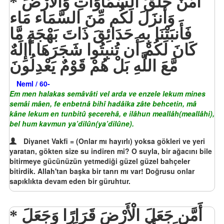
أَمَّنْ خَلَقَ السَّمَاوَاتِ وَالْأَرْضَ
وَأَنزَلَ لَكُم مِّنَ السَّمَاء مَاء
فَأَنبَتْنَا بِهِ حَدَائِقَ ذَاتَ بَهْجَةٍ مَّا
كَانَ لَكُمْ أَن تُنبِتُوا شَجَرَهَا أَإِلَهٌ
مَّعَ اللَّهِ بَلْ هُمْ قَوْمٌ يَعْدِلُونَ
Neml / 60-
Em men halakas semâvâti vel arda ve enzele lekum mines
semâi mâen, fe enbetnâ bihî hadâika zâte behcetin, mâ
kâne lekum en tunbitû şecerehâ, e ilâhun meallâh(meallâhi),
bel hum kavmun ya’dilûn(ya’dilûne).
Diyanet Vakfi = (Onlar mı hayırlı) yoksa gökleri ve yeri
yaratan, gökten size su indiren mi? O suyla, bir ağacını bile
bitirmeye gücünüzün yetmediği güzel güzel bahçeler
bitirdik. Allah'tan başka bir tanrı mı var! Doğrusu onlar
sapıklıkta devam eden bir güruhtur.
أَمَّن جَعَلَ الْأَرْضَ قَرَارًا وَجَعَلَ