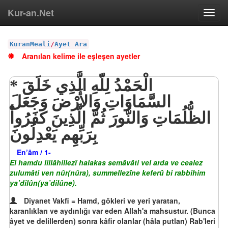
Kur-an.Net
Toggl
navig
KuranMeali
/
Ayet Ara
Aranılan kelime ile eşleşen ayetler
الْحَمْدُ لِلّهِ الَّذِي خَلَقَ
السَّمَاوَاتِ وَالأَرْضَ وَجَعَلَ
الظُّلُمَاتِ وَالنُّورَ ثُمَّ الَّذِينَ كَفَرُواْ
بِرَبِّهِم يَعْدِلُونَ
En’âm / 1-
El hamdu lillâhillezî halakas semâvâti vel arda ve cealez
zulumâti ven nûr(nûra), summellezîne keferû bi rabbihim
ya’dilûn(ya’dilûne).
Diyanet Vakfi = Hamd, gökleri ve yeri yaratan,
karanlıkları ve aydınlığı var eden Allah'a mahsustur. (Bunca
âyet ve delillerden) sonra kâfir olanlar (hâla putları) Rab'leri