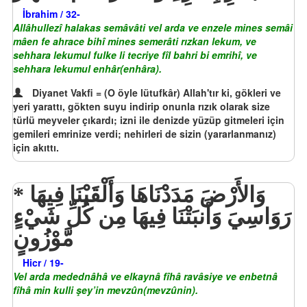
İbrahim / 32-
Allâhullezî halakas semâvâti vel arda ve enzele mines semâi
mâen fe ahrace bihî mines semerâti rızkan lekum, ve
sehhara lekumul fulke li tecriye fîl bahri bi emrihî, ve
sehhara lekumul enhâr(enhâra).
Diyanet Vakfi = (O öyle lütufkâr) Allah'tır ki, gökleri ve
yeri yarattı, gökten suyu indirip onunla rızık olarak size
türlü meyveler çıkardı; izni ile denizde yüzüp gitmeleri için
gemileri emrinize verdi; nehirleri de sizin (yararlanmanız)
için akıttı.
وَالأَرْضَ مَدَدْنَاهَا وَأَلْقَيْنَا فِيهَا
رَوَاسِيَ وَأَنبَتْنَا فِيهَا مِن كُلِّ شَيْءٍ
مَّوْزُونٍ
Hicr / 19-
Vel arda medednâhâ ve elkaynâ fîhâ ravâsiye ve enbetnâ
fîhâ min kulli şey’in mevzûn(mevzûnin).