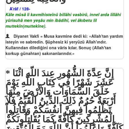
A’râf / 128-
Kâle mûsâ li kavmihisteînû billâhi vasbirû, innel arda lillâhi
yûrisuhâ men yeşâu min ibâdihî, vel âkıbetu lil
muttekîn(muttekîne).
Diyanet Vakfi = Musa kavmine dedi ki: «Allah'tan yardım
isteyin ve sabredin. Şüphesiz ki yeryüzü Allah'ındır.
Kullarından dilediğini ona vâris kılar. Sonuç (Allah'tan
korkup günahtan) sakınanlarındır.»
إِنَّ عِدَّةَ الشُّهُورِ عِندَ اللّهِ اثْنَا
عَشَرَ شَهْرًا فِي كِتَابِ اللّهِ يَوْمَ
خَلَقَ السَّمَاوَات وَالأَرْضَ مِنْهَا
أَرْبَعَةٌ حُرُمٌ ذَلِكَ الدِّينُ الْقَيِّمُ فَلاَ
تَظْلِمُواْ فِيهِنَّ أَنفُسَكُمْ وَقَاتِلُواْ
الْمُشْرِكِينَ كَآفَّةً كَمَا يُقَاتِلُونَكُمْ
كَآفَّةً وَاعْلَمُواْ أَنَّ اللّهَ مَعَ الْمُتَّقِينَ