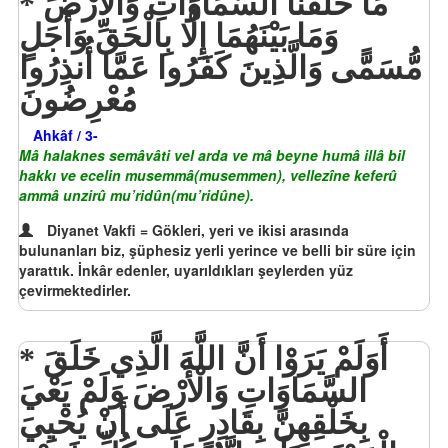
مَا خَلَقْنَا السَّمَاوَاتِ وَالْأَرْضَ
وَمَا بَيْنَهُمَا إِلَّا بِالْحَقِّ وَأَجَلٍ
مُّسَمًّى وَالَّذِينَ كَفَرُوا عَمَّا أُنذِرُوا
مُعْرِضُونَ
Ahkâf / 3-
Mâ halaknes semâvâti vel arda ve mâ beyne humâ illâ bil
hakkı ve ecelin musemmâ(musemmen), vellezîne keferû
ammâ unzirû mu’ridûn(mu’ridûne).
Diyanet Vakfi = Gökleri, yeri ve ikisi arasında
bulunanları biz, şüphesiz yerli yerince ve belli bir süre için
yarattık. İnkâr edenler, uyarıldıkları şeylerden yüz
çevirmektedirler.
أَوَلَمْ يَرَوْا أَنَّ اللَّهَ الَّذِي خَلَقَ
السَّمَاوَاتِ وَالْأَرْضَ وَلَمْ يَعْيَ
بِخَلْقِهِنَّ بِقَادِرٍ عَلَى أَنْ يُحْيِيَ