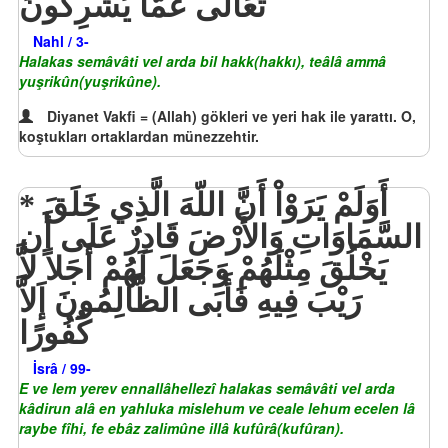
تَعَالَى عَمَّا يُشْرِكُونَ
Nahl / 3-
Halakas semâvâti vel arda bil hakk(hakkı), teâlâ ammâ
yuşrikûn(yuşrikûne).
Diyanet Vakfi = (Allah) gökleri ve yeri hak ile yarattı. O,
koştukları ortaklardan münezzehtir.
أَوَلَمْ يَرَوْاْ أَنَّ اللّهَ الَّذِي خَلَقَ
السَّمَاوَاتِ وَالأَرْضَ قَادِرٌ عَلَى أَن
يَخْلُقَ مِثْلَهُمْ وَجَعَلَ لَهُمْ أَجَلاً لاَّ
رَيْبَ فِيهِ فَأَبَى الظَّالِمُونَ إَلاَّ
كُفُورًا
İsrâ / 99-
E ve lem yerev ennallâhellezî halakas semâvâti vel arda
kâdirun alâ en yahluka mislehum ve ceale lehum ecelen lâ
raybe fîhi, fe ebâz zalimûne illâ kufûrâ(kufûran).