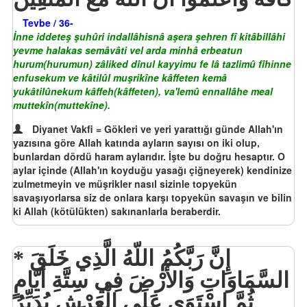
Tevbe / 36-
İnne iddeteş şuhûri indallâhisnâ aşera şehren fî kitâbillâhi
yevme halakas semâvâti vel arda minhâ erbeatun
hurum(hurumun) zâliked dînul kayyimu fe lâ tazlimû fîhinne
enfusekum ve kâtilûl muşrikîne kâffeten kemâ
yukâtilûnekum kâffeh(kâffeten), va'lemû ennallâhe meal
muttekîn(muttekîne).
Diyanet Vakfi = Gökleri ve yeri yarattığı günde Allah'ın
yazısına göre Allah katında ayların sayısı on iki olup,
bunlardan dördü haram aylarıdır. İşte bu doğru hesaptır. O
aylar içinde (Allah'ın koyduğu yasağı çiğneyerek) kendinize
zulmetmeyin ve müşrikler nasıl sizinle topyekün
savaşıyorlarsa siz de onlara karşı topyekün savaşın ve bilin
ki Allah (kötülükten) sakınanlarla beraberdir.
إِنَّ رَبَّكُمُ اللّهُ الَّذِي خَلَقَ
السَّمَاوَاتِ وَالأَرْضَ فِي سِتَّةِ أَيَّامٍ
ثُمَّ اسْتَوَى عَلَى الْعَرْشِ يُدَبِّرُ