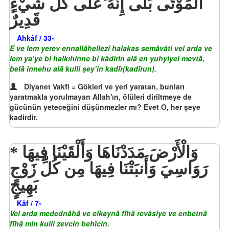
الْمَوْتَى بَلَى إِنَّهُ عَلَى كُلِّ شَيْءٍ
قَدِيرٌ
Ahkâf / 33-
E ve lem yerev ennallâhellezî halakas semâvâti vel arda ve
lem ya’ye bi halkıhinne bi kâdirin alâ en yuhyiyel mevtâ,
belâ innehu alâ kulli şey’in kadîr(kadîrun).
Diyanet Vakfi = Gökleri ve yeri yaratan, bunları
yaratmakla yorulmayan Allah'ın, ölüleri diriltmeye de
gücünün yeteceğini düşünmezler mı? Evet O, her şeye
kadirdir.
وَالْأَرْضَ مَدَدْنَاهَا وَأَلْقَيْنَا فِيهَا
رَوَاسِيَ وَأَنبَتْنَا فِيهَا مِن كُلِّ زَوْجٍ
بَهِيجٍ
Kâf / 7-
Vel arda medednâhâ ve elkaynâ fîhâ revâsiye ve enbetnâ
fîhâ min kulli zevcin behîcin.