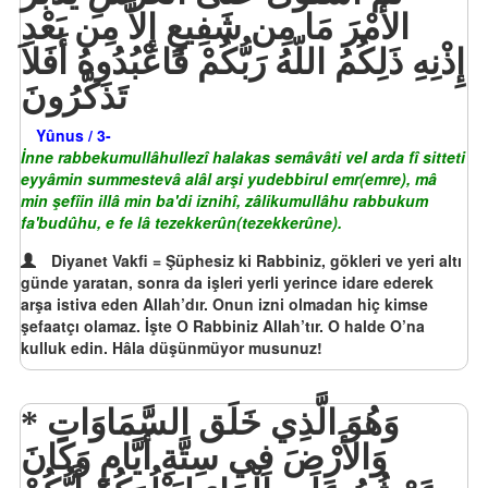
الأَمْرَ مَا مِن شَفِيعٍ إِلاَّ مِن بَعْدِ
إِذْنِهِ ذَلِكُمُ اللّهُ رَبُّكُمْ فَاعْبُدُوهُ أَفَلاَ
تَذَكَّرُونَ
Yûnus / 3-
İnne rabbekumullâhullezî halakas semâvâti vel arda fî sitteti
eyyâmin summestevâ alâl arşi yudebbirul emr(emre), mâ
min şefîin illâ min ba'di iznihî, zâlikumullâhu rabbukum
fa'budûhu, e fe lâ tezekkerûn(tezekkerûne).
Diyanet Vakfi = Şüphesiz ki Rabbiniz, gökleri ve yeri altı
günde yaratan, sonra da işleri yerli yerince idare ederek
arşa istiva eden Allah’dır. Onun izni olmadan hiç kimse
şefaatçı olamaz. İşte O Rabbiniz Allah’tır. O halde O’na
kulluk edin. Hâla düşünmüyor musunuz!
وَهُوَ الَّذِي خَلَق السَّمَاوَاتِ
وَالأَرْضَ فِي سِتَّةِ أَيَّامٍ وَكَانَ