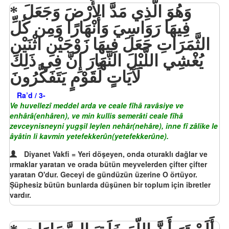
وَهُوَ الَّذِي مَدَّ الأَرْضَ وَجَعَلَ
فِيهَا رَوَاسِيَ وَأَنْهَارًا وَمِن كُلِّ
الثَّمَرَاتِ جَعَلَ فِيهَا زَوْجَيْنِ اثْنَيْنِ
يُغْشِي اللَّيْلَ النَّهَارَ إِنَّ فِي ذَلِكَ
لَآيَاتٍ لِّقَوْمٍ يَتَفَكَّرُونَ
Ra’d / 3-
Ve huvellezî meddel arda ve ceale fîhâ ravâsiye ve
enhârâ(enhâren), ve min kullis semerâti ceale fîhâ
zevceynisneyni yugşil leylen nehâr(nehâre), inne fî zâlike le
âyâtin li kavmin yetefekkerûn(yetefekkerûne).
Diyanet Vakfi = Yeri döşeyen, onda oturaklı dağlar ve
ırmaklar yaratan ve orada bütün meyvelerden çifter çifter
yaratan O'dur. Geceyi de gündüzün üzerine O örtüyor.
Şüphesiz bütün bunlarda düşünen bir toplum için ibretler
vardır.