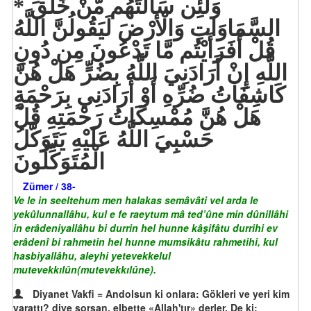
وَلَئِن سَأَلْتَهُم مَّنْ خَلَقَ
السَّمَاوَاتِ وَالْأَرْضَ لَيَقُولُنَّ اللَّهُ
قُلْ أَفَرَأَيْتُم مَّا تَدْعُونَ مِن دُونِ
اللَّهِ إِنْ أَرَادَنِيَ اللَّهُ بِضُرٍّ هَلْ هُنَّ
كَاشِفَاتُ ضُرِّهِ أَوْ أَرَادَنِي بِرَحْمَةٍ
هَلْ هُنَّ مُمْسِكَاتُ رَحْمَتِهِ قُلْ
حَسْبِيَ اللَّهُ عَلَيْهِ يَتَوَكَّلُ
الْمُتَوَكِّلُونَ
Zümer / 38-
Ve le in seeltehum men halakas semâvâti vel arda le
yekûlunnallâhu, kul e fe raeytum mâ ted’ûne min dûnillâhi
in erâdeniyallâhu bi durrin hel hunne kâşifâtu durrihi ev
erâdenî bi rahmetin hel hunne mumsikâtu rahmetihi, kul
hasbiyallâhu, aleyhi yetevekkelul
mutevekkılûn(mutevekkılûne).
Diyanet Vakfi = Andolsun ki onlara: Gökleri ve yeri kim
yarattı? diye sorsan, elbette «Allah'tır» derler. De ki: