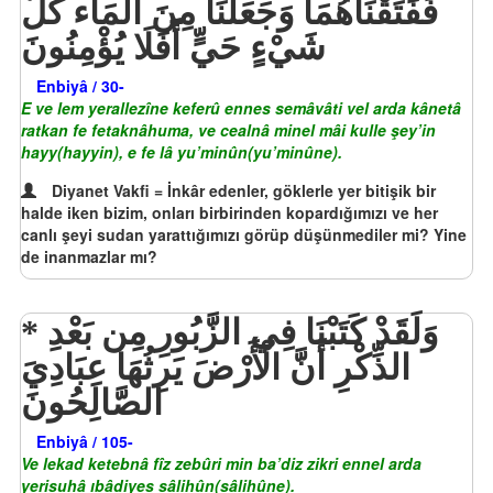
فَفَتَقْنَاهُمَا وَجَعَلْنَا مِنَ الْمَاء كُلَّ
شَيْءٍ حَيٍّ أَفَلَا يُؤْمِنُونَ
Enbiyâ / 30-
E ve lem yerallezîne keferû ennes semâvâti vel arda kânetâ
ratkan fe fetaknâhuma, ve cealnâ minel mâi kulle şey’in
hayy(hayyin), e fe lâ yu’minûn(yu’minûne).
Diyanet Vakfi = İnkâr edenler, göklerle yer bitişik bir
halde iken bizim, onları birbirinden kopardığımızı ve her
canlı şeyi sudan yarattığımızı görüp düşünmediler mi? Yine
de inanmazlar mı?
وَلَقَدْ كَتَبْنَا فِي الزَّبُورِ مِن بَعْدِ
الذِّكْرِ أَنَّ الْأَرْضَ يَرِثُهَا عِبَادِيَ
الصَّالِحُونَ
Enbiyâ / 105-
Ve lekad ketebnâ fîz zebûri min ba’diz zikri ennel arda
yerisuhâ ıbâdiyes sâlihûn(sâlihûne).