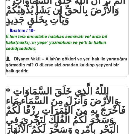
أَلَمْ تَرَ أَنَّ اللّهَ خَلَقَ السَّمَاوَاتِ
وَالأَرْضَ بِالْحقِّ إِن يَشَأْ يُذْهِبْكُمْ
وَيَأْتِ بِخَلْقٍ جَدِيدٍ
İbrahim / 19-
E lem tera ennallâhe halakas semâvâti vel arda bil
hakk(hakkı), in yeşe’ yuzhibkum ve ye’ti bi halkın
cedîd(cedîdin).
Diyanet Vakfi = Allah'ın gökleri ve yeri hak ile yarattığını
görmedin mi? O dilerse sizi ortadan kaldırıp yepyeni bir
halk getirir.
اللّهُ الَّذِي خَلَقَ السَّمَاوَاتِ
وَالأَرْضَ وَأَنزَلَ مِنَ السَّمَاء مَاء
فَأَخْرَجَ بِهِ مِنَ الثَّمَرَاتِ رِزْقًا لَّكُمْ
وَسَخَّرَ لَكُمُ الْفُلْكَ لِتَجْرِيَ فِي
الْبَحْرِ بِأَمْرِهِ وَسَخَّرَ لَكُمُ الأَنْهَارَ